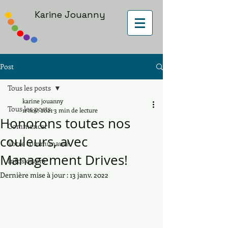
Karine Jouanny
Post
Tous les posts
karine jouanny
Tous les posts
11 nov. 2021
3 min de lecture
Honorons toutes nos
Commencer
couleurs, avec
Votre communauté
Management Drives!
Infos divers
Dernière mise à jour :
13 janv. 2022