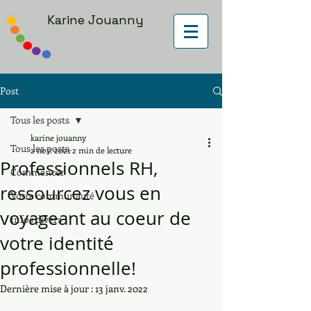
Karine Jouanny
Post
Tous les posts
karine jouanny
Tous les posts
2 nov. 2021
2 min de lecture
Professionnels RH,
Commencer
ressourcez vous en
Votre communauté
voyageant au coeur de
Infos divers
votre identité
professionnelle!
Dernière mise à jour :
13 janv. 2022