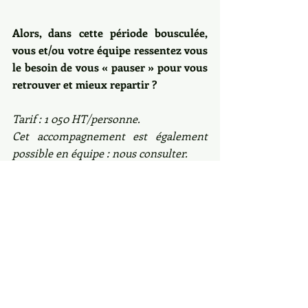
Alors, dans cette période bousculée, 
vous et/ou votre équipe ressentez vous 
le besoin de vous « pauser » pour vous 
retrouver et mieux repartir ?
Tarif : 1 050 HT/personne.
Cet accompagnement est également 
possible en équipe : nous consulter.
Et si vous voulez en savoir plus moi, et 
sur l'approche narrative qui colore cet 
accompagnement : 
Approche 
Narrative | KJ Conseil 
(karinejouannycoaching.com)
Ou téléchargez le fichier suivant :